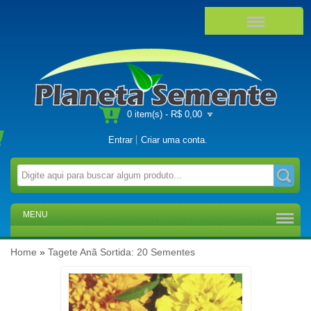
0 item(s) - R$ 0,00
Entrar
Criar uma conta
.
MENU
Home
»
Tagete Anã Sortida: 20 Sementes