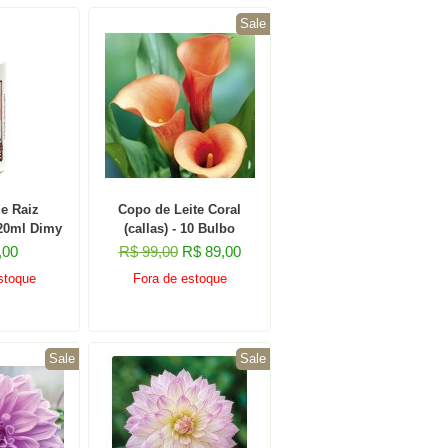
Sale
e Raiz
Copo de Leite Coral
120ml Dimy
(callas) - 10 Bulbo
,00
R$ 99,00
R$ 89,00
stoque
Fora de estoque
Sale
Sale