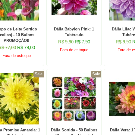
po de Leite Sortido
Dália Babylon Pink: 1
Dália Lilac 
(callas) - 10 Bulbos
Tubérculo
Tubérc
PROMOÇÃO!!
R$ 9,90
R$ 7,90
R$ 9,90
R
R$ 77,00
R$ 79,00
Fora de estoque
Fora de e
Fora de estoque
Sale
Sale
ia Promise Amarela: 1
Dália Sortida - 50 Bulbos
Dália Vera: 1