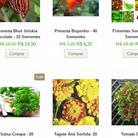
imenta Bhut Jolokia
Pimenta Biquinho - 40
Pimentas Sor
colate - 10 Sementes
Sementes
Semen
R$ 18,00
R$ 14,90
R$ 7,20
R$ 6,20
R$ 19,90
R
Sale
Salsa Crespa - 20
Tagete Anã Sortida: 20
Tomate C