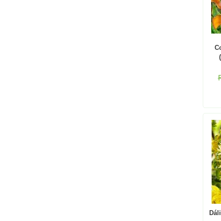
Co
Dál