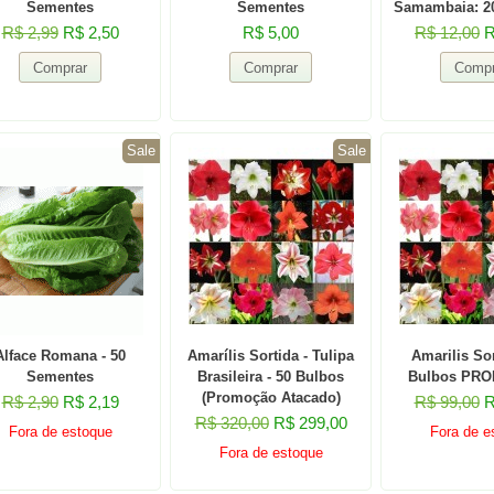
Sementes
Sementes
Samambaia: 2
R$ 2,99
R$ 2,50
R$ 5,00
R$ 12,00
R
Sale
Sale
Alface Romana - 50
Amarílis Sortida - Tulipa
Amarilis Sor
Sementes
Brasileira - 50 Bulbos
Bulbos PR
(Promoção Atacado)
R$ 2,90
R$ 2,19
R$ 99,00
R
R$ 320,00
R$ 299,00
Fora de estoque
Fora de e
Fora de estoque