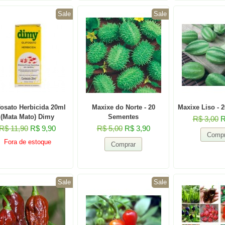
Sale
Sale
fosato Herbicida 20ml
Maxixe do Norte - 20
Maxixe Liso - 
(Mata Mato) Dimy
Sementes
R$ 3,00
R
R$ 11,90
R$ 9,90
R$ 5,00
R$ 3,90
Fora de estoque
Sale
Sale