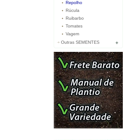
Repolho
Rúcula
Ruibarbo
Tomates
Vagem
Outras SEMENTES