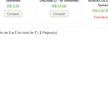
Sementes
ORGÂNICO - 50 Sementes
AGROECOLÓG
Semen
R$ 3,50
R$ 14,00
R$ 5,00
R
Fora de e
ndo de
1 a 7
do total de
7
|
1
Página(s)