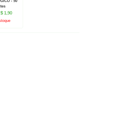
ICO - 50
tes
$ 1,90
stoque