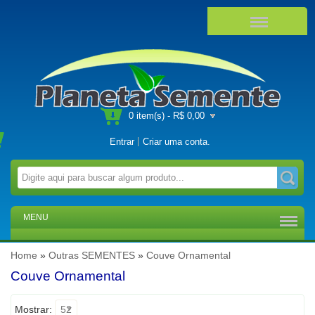
0 item(s) - R$ 0,00
Entrar
Criar uma conta
.
MENU
Home
»
Outras SEMENTES
»
Couve Ornamental
Couve Ornamental
Mostrar:
52