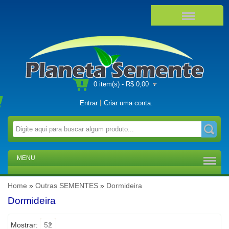
0 item(s) - R$ 0,00
Entrar
Criar uma conta
.
MENU
Home
»
Outras SEMENTES
»
Dormideira
Dormideira
Mostrar:
52