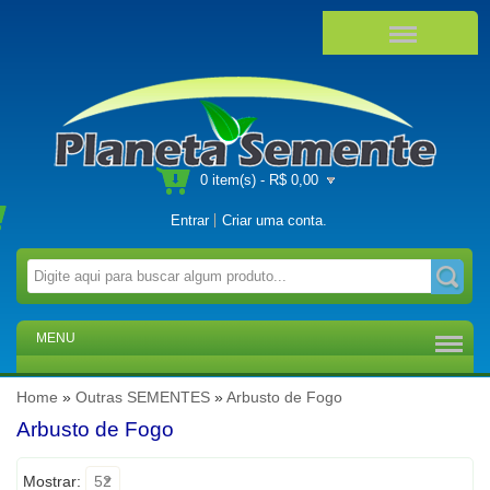
0 item(s) - R$ 0,00
Entrar
Criar uma conta
.
MENU
Home
»
Outras SEMENTES
»
Arbusto de Fogo
Arbusto de Fogo
Mostrar:
52