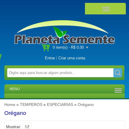
0 item(s) - R$ 0,00
Entrar
Criar uma conta
.
MENU
Home
»
TEMPEROS e ESPECIARIAS
»
Orégano
Orégano
Mostrar:
52