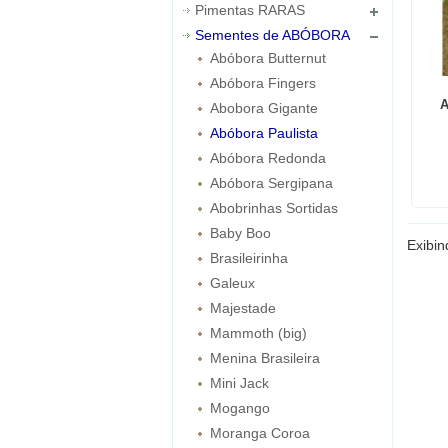
Pimentas RARAS
Sementes de ABÓBORA
Abóbora Butternut
Abóbora Fingers
A
Abobora Gigante
Abóbora Paulista
Abóbora Redonda
Abóbora Sergipana
Abobrinhas Sortidas
Baby Boo
Exibi
Brasileirinha
Galeux
Majestade
Mammoth (big)
Menina Brasileira
Mini Jack
Mogango
Moranga Coroa