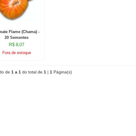
ate Flame (Chama) -
20 Sementes
R$ 8,07
Fora de estoque
ndo de
1 a 1
do total de
1
|
1
Página(s)